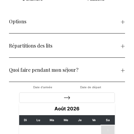
Options
Répartitions des lits
Quoi faire pendant mon séjour?
Date d'arrivée
Date de départ
Août
2026
Di
Lu
Ma
Me
Je
Ve
Sa
1