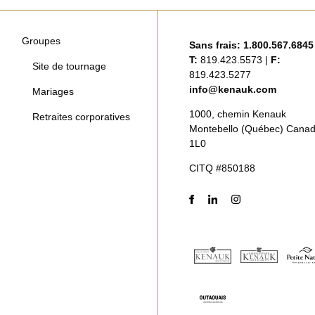
Groupes
Sans frais:
1.800.567.6845
T:
819.423.5573
|
F:
Site de tournage
819.423.5277
info@kenauk.com
Mariages
1000, chemin Kenauk
Retraites corporatives
Montebello (Québec) Cana
1L0
CITQ #850188